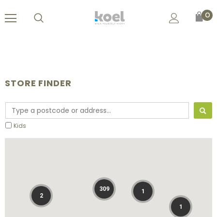
0
STORE FINDER
Kids
309
1
2
1