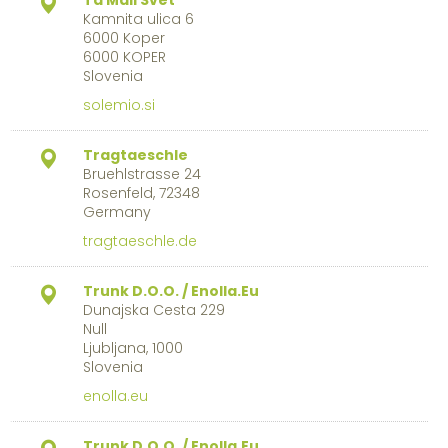
Ta Mali Svet
Kamnita ulica 6
6000 Koper
6000 KOPER
Slovenia
solemio.si
Tragtaeschle
Bruehlstrasse 24
Rosenfeld, 72348
Germany
tragtaeschle.de
Trunk D.O.O. / Enolla.Eu
Dunajska Cesta 229
Null
Ljubljana, 1000
Slovenia
enolla.eu
Trunk D.O.O. / Enolla.Eu