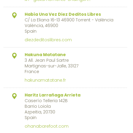
Había Una Vez Diez Deditos Libres
C/ La Eliana 16-13 46900 Torrent - València
València, 46900
Spain
diezdeditoslibres.com
Hakuna Matatane
3 All. Jean Paul Sartre
Martignas-sur-Jalle, 33127
France
hakunamatatane.fr
Haritz Larrañaga Arrieta
Caserío Telleria 142B
Barrio Loiola
Azpeitia, 20730
Spain
ohanabarefoot.com