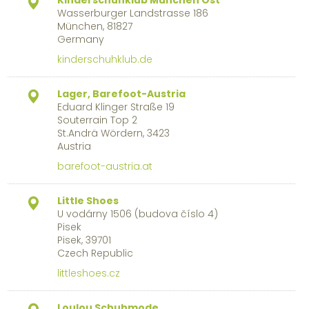
Kinderschuhklub München Ost
Wasserburger Landstrasse 186
München, 81827
Germany
kinderschuhklub.de
Lager, Barefoot-Austria
Eduard Klinger Straße 19
Souterrain Top 2
St.Andrä Wördern, 3423
Austria
barefoot-austria.at
Little Shoes
U vodárny 1506 (budova číslo 4)
Pisek
Pisek, 39701
Czech Republic
littleshoes.cz
Loulou Schuhmode