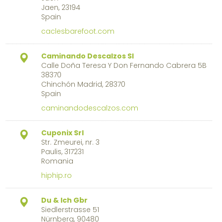
Jaen, 23194
Spain
caclesbarefoot.com
Caminando Descalzos Sl
Calle Doña Teresa Y Don Fernando Cabrera 5B
38370
Chinchón Madrid, 28370
Spain
caminandodescalzos.com
Cuponix Srl
Str. Zmeurei, nr. 3
Paulis, 317231
Romania
hiphip.ro
Du & Ich Gbr
Siedlerstrasse 51
Nürnberg, 90480