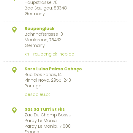
Haupstrasse 70
Bad Saulgau, 88348
Germany
Raupenglück
Bahnhofstrasse 13
Maulbronn, 75433
Germany
xn--raupenglck-heb.de
Sara Luísa Palma Cabaço
Rua Dos Farias, 14
Pinhal Novo, 2955-243
Portugal
pesaoleu.pt
Sas Sa Turri Et Fils
Zac Du Champ Bossu
Paray Le Monial
Paray Le Monial, 71600
France