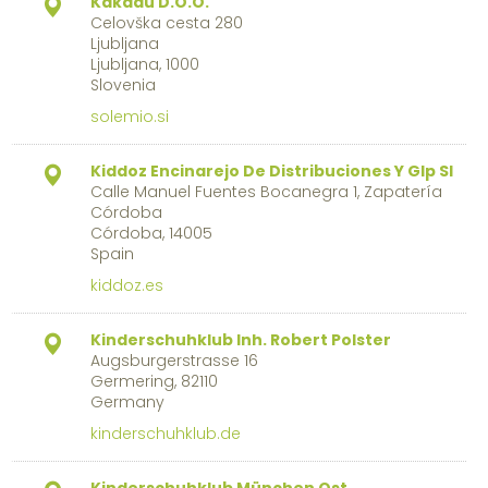
Kakadu D.O.O.
Celovška cesta 280
Ljubljana
Ljubljana, 1000
Slovenia
solemio.si
Kiddoz Encinarejo De Distribuciones Y Glp Sl
Calle Manuel Fuentes Bocanegra 1, Zapatería
Córdoba
Córdoba, 14005
Spain
kiddoz.es
Kinderschuhklub Inh. Robert Polster
Augsburgerstrasse 16
Germering, 82110
Germany
kinderschuhklub.de