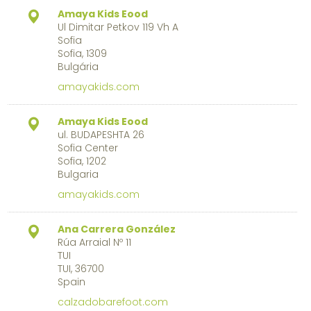
Amaya Kids Eood
Ul Dimitar Petkov 119 Vh A
Sofia
Sofia, 1309
Bulgária
amayakids.com
Amaya Kids Eood
ul. BUDAPESHTA 26
Sofia Center
Sofia, 1202
Bulgaria
amayakids.com
Ana Carrera González
Rúa Arraial Nº 11
TUI
TUI, 36700
Spain
calzadobarefoot.com