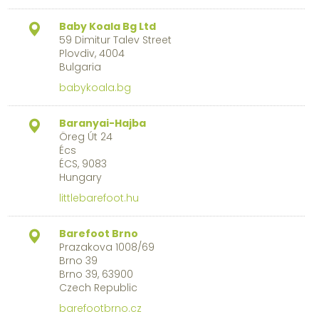
Baby Koala Bg Ltd
59 Dimitur Talev Street
Plovdiv, 4004
Bulgaria
babykoala.bg
Baranyai-Hajba
Öreg Út 24
Écs
ÉCS, 9083
Hungary
littlebarefoot.hu
Barefoot Brno
Prazakova 1008/69
Brno 39
Brno 39, 63900
Czech Republic
barefootbrno.cz